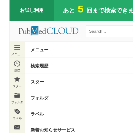
5
あと
回まで検索でき
お試し利用
最上部の検索ボックスに
メニュー
キーワードを入力してください
検索履歴
スター
フォルダ
ラベル
新着お知らせサービス