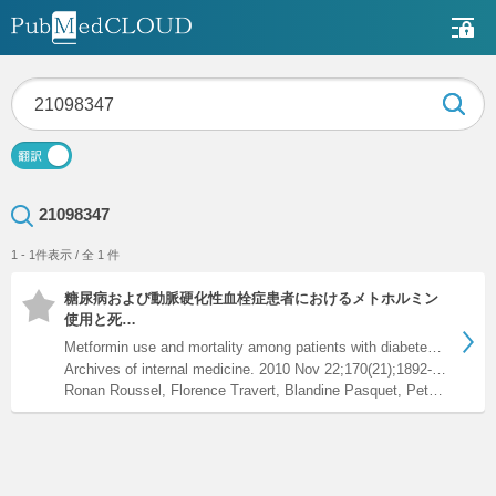
21098347
1 - 1件表示 / 全 1 件
糖尿病および動脈硬化性血栓症患者におけるメトホルミン
使用と死…
Metformin use and mortality among patients with diabetes and…
Archives of internal medicine. 2010 Nov 22;170(21);1892-9. doi: 10.1001/archinternmed.2010.409.
Ronan Roussel, Florence Travert, Blandine Pasquet, Peter W F Wilson, Sidney C Smith, Shinya Goto, Philippe Ravaud, Michel Marre, Avi Porath, Deepak L Bhatt, P Gabriel Steg