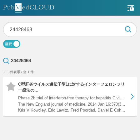
24428468
1 - 1件表示 / 全 1 件
C型肝炎ウイルス遺伝子型1に対するインターフェロンフリ
ー療法の…
Phase 2b trial of interferon-free therapy for hepatitis C vi…
The New England journal of medicine. 2014 Jan 16;370(3);222-32. doi: 10.1056/NEJMoa1306227.
Kris V Kowdley, Eric Lawitz, Fred Poordad, Daniel E Cohen, David R Nelson, Stefan Zeuzem, Gregory T Everson, Paul Kwo, Graham R Foster, Mark S Sulkowski, Wangang Xie, Tami Pilot-Matias, George Liossis, Lois Larsen, Amit Khatri, Thomas Podsadecki, Barry Bernstein