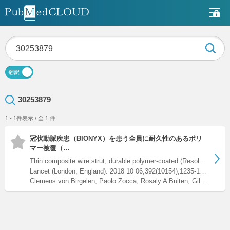
30253879
1 - 1件表示 / 全 1 件
冠状動脈疾患（BIONYX）を患う全員に耐久性のあるポリ
マー被覆（…
Thin composite wire strut, durable polymer-coated (Resolute …
Lancet (London, England). 2018 10 06;392(10154);1235-1245. pii: S0140-6736(18)32001-4.
Clemens von Birgelen, Paolo Zocca, Rosaly A Buiten, Gillian A J Jessurun, Carl E Schotborgh, Ariel Roguin, Peter W Danse, Edouard Benit, Adel Aminian, K Gert van Houwelingen, Rutger L Anthonio, Martin G Stoel, Samer Somi, Marc Hartmann, Gerard C M Linssen, Carine J M Doggen, Marlies M Kok