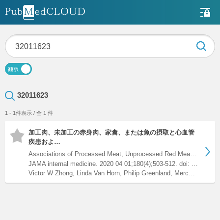
32011623
1 - 1件表示 / 全 1 件
加工肉、未加工の赤身肉、家禽、または魚の摂取と心血管
疾患およ…
Associations of Processed Meat, Unprocessed Red Meat, Poultr…
JAMA internal medicine. 2020 04 01;180(4);503-512. doi: 10.1001/jamainternmed.2019.6969.
Victor W Zhong, Linda Van Horn, Philip Greenland, Mercedes R Carnethon, Hongyan Ning, John T Wilkins, Donald M Lloyd-Jones, Norrina B Allen