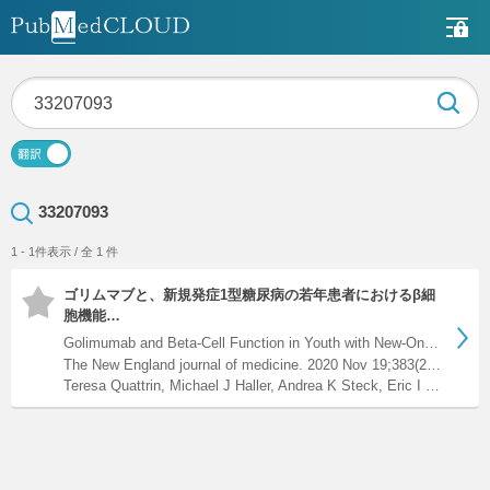
33207093
1 - 1件表示 / 全 1 件
ゴリムマブと、新規発症1型糖尿病の若年患者におけるβ細
胞機能…
Golimumab and Beta-Cell Function in Youth with New-Onset Typ…
The New England journal of medicine. 2020 Nov 19;383(21);2007-2017. doi: 10.1056/NEJMoa2006136.
Teresa Quattrin, Michael J Haller, Andrea K Steck, Eric I Felner, Yinglei Li, Yichuan Xia, Jocelyn H Leu, Ramineh Zoka, Joseph A Hedrick, Mark R Rigby, Frank Vercruysse