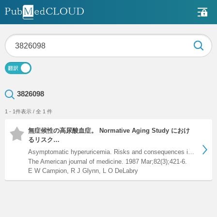
3826098
1 - 1件表示 / 全 1 件
無症候性の高尿酸血症。 Normative Aging Study におけ
るリスク…
Asymptomatic hyperuricemia. Risks and consequences in the No…
The American journal of medicine. 1987 Mar;82(3);421-6.
E W Campion, R J Glynn, L O DeLabry