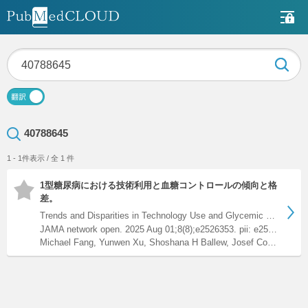
40788645
1 - 1件表示 / 全 1 件
1型糖尿病における技術利用と血糖コントロールの傾向と格
差。
Trends and Disparities in Technology Use and Glycemic Contro…
JAMA network open. 2025 Aug 01;8(8);e2526353. pii: e2526353.
Michael Fang, Yunwen Xu, Shoshana H Ballew, Josef Coresh, Justin B Echouffo-Tcheugui, Elizabeth Selvin, Jung-Im Shin