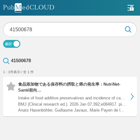
41500678
1 - 1件表示 / 全 1 件
食品添加物である保存料の摂取と癌の発生率：NutriNet-
Santé前向…
Intake of food additive preservatives and incidence of cance…
BMJ (Clinical research ed.). 2026 Jan 07;392;e084917. pii: e084917.
Anaïs Hasenböhler, Guillaume Javaux, Marie Payen de la Garanderie, Fabien Szabo de Edelenyi, Paola Yvroud-Hoyos, Cédric Agaësse, Alexandre De Sa, Inge Huybrechts, Fabrice Pierre, Marc Audebert, Xavier Coumoul, Chantal Julia, Emmanuelle Kesse-Guyot, Benjamin Allès, Valérie Deschamps, Serge Hercberg, Benoit Chassaing, Bernard Srour, Mélanie Deschasaux-Tanguy, Mathilde Touvier